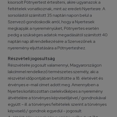
kisorsolt Pótnyertest értesíteni, akire ugyanazok a
feltételek vonatkoznak, mint az eredeti Nyertesre. A
sorsolástól számított 35 naptári napon belül a
Szervező gondoskodik arról, hogy a Nyertesek
megkapják a nyereményüket, Pótnyertes esetén
pedig a szükséges adatok megadásától számított 40
naptári nap áll rendelkezésére a Szervezőnek a
nyeremény eljuttatására a Pótnyerteshez.
Részvételi jogosultság
Részvételre jogosult valamennyi, Magyarországon
lakcímmel rendelkező természetes személy, aki a
részvétel időpontjában betöltötte a 18. életévét és
érvényes e-mail címet adott meg. Amennyiben a
Nyertes korlátozottan cselekvőképes a nyeremény
átvételére a törvényes képviselőjével / gondnokával
együtt – ill. a törvényes feltételek szerint a törvényes
képviselő / gondnok egyedül – jogosult.