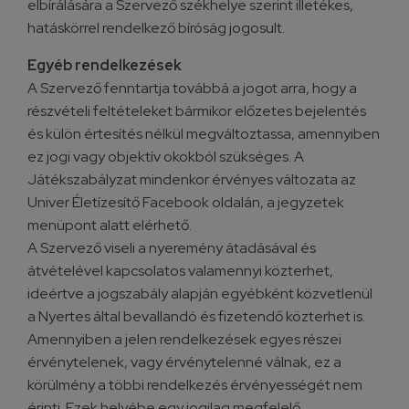
elbírálására a Szervező székhelye szerint illetékes,
hatáskörrel rendelkező bíróság jogosult.
Egyéb rendelkezések
A Szervező fenntartja továbbá a jogot arra, hogy a
részvételi feltételeket bármikor előzetes bejelentés
és külön értesítés nélkül megváltoztassa, amennyiben
ez jogi vagy objektív okokból szükséges. A
Játékszabályzat mindenkor érvényes változata az
Univer Életízesítő Facebook oldalán, a jegyzetek
menüpont alatt elérhető.
A Szervező viseli a nyeremény átadásával és
átvételével kapcsolatos valamennyi közterhet,
ideértve a jogszabály alapján egyébként közvetlenül
a Nyertes által bevallandó és fizetendő közterhet is.
Amennyiben a jelen rendelkezések egyes részei
érvénytelenek, vagy érvénytelenné válnak, ez a
körülmény a többi rendelkezés érvényességét nem
érinti. Ezek helyébe egy jogilag megfelelő