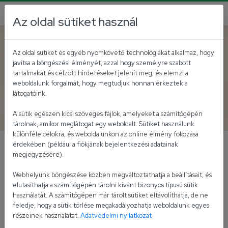
Az oldal sütiket használ
Vissza az akutálisokhoz
Az oldal sütiket és egyéb nyomkövető technológiákat alkalmaz, hogy
javítsa a böngészési élményét, azzal hogy személyre szabott
Univer Piros Arany
tartalmakat és célzott hirdetéseket jelenít meg, és elemzi a
weboldalunk forgalmát, hogy megtudjuk honnan érkeztek a
Alternatívák - Facebook
látogatóink.
nyereményjáték
A sütik egészen kicsi szöveges fájlok, amelyeket a számítógépén
tárolnak, amikor meglátogat egy weboldalt. Sütiket használunk
különféle célokra, és weboldalunkon az online élmény fokozása
érdekében (például a fiókjának bejelentkezési adatainak
Az Univer „Univer Piros Arany Alternatívák”
megjegyzésére).
címmel Facebook nyereményjátékot szervez.
Webhelyünk böngészése közben megváltoztathatja a beállításait, és
elutasíthatja a számítógépén tárolni kívánt bizonyos típusú sütik
Játékszabályzat
használatát. A számítógépen már tárolt sütiket eltávolíthatja, de ne
feledje, hogy a sütik törlése megakadályozhatja weboldalunk egyes
részeinek használatát.
Adatvédelmi nyilatkozat
Az Univer-Product Zrt. (6000 Kecskemét, Szolnoki út