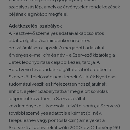
szabályozás lép, amely az érvénytelen rendelkezések
céljának leginkább megfelel.
Adatkezelési szabályok
A Résztvevő személyes adataival kapcsolatos
adatszolgáltatása mindenkor önkéntes
hozzájáruláson alapszik. A megadott adatokat –
érvényes e-mail cím és név – a Szervező kizárólag a
Játék lebonyolítása céljából kezeli, tárolja. A
Résztvevő téves adatszolgáltatásából eredően a
Szervezőt felelősség nem terheli. A Játék Nyertesei
tudomásul veszik és kifejezetten hozzájárulnak
ahhoz, a jelen Szabályzatban megjelölt sorsolási
időpontot követően, a Szervező által
kezdeményezett kapcsolatfelvétel során, a Szervező
további személyes adatot is elkérhet (pl. név,
településnév vagy pontos lakcím) amelyeket a
Szervező a számvitelről szóló 2000. évi C. törvény 169.