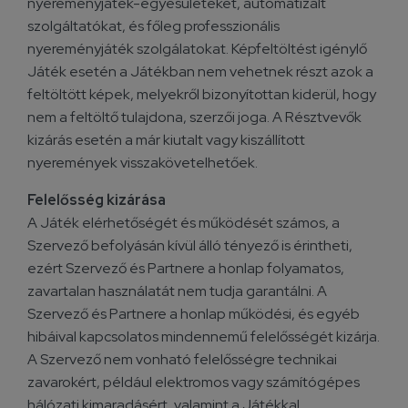
nyereményjáték-egyesületeket, automatizált
szolgáltatókat, és főleg professzionális
nyereményjáték szolgálatokat. Képfeltöltést igénylő
Játék esetén a Játékban nem vehetnek részt azok a
feltöltött képek, melyekről bizonyítottan kiderül, hogy
nem a feltöltő tulajdona, szerzői joga. A Résztvevők
kizárás esetén a már kiutalt vagy kiszállított
nyeremények visszakövetelhetőek.
Felelősség kizárása
A Játék elérhetőségét és működését számos, a
Szervező befolyásán kívül álló tényező is érintheti,
ezért Szervező és Partnere a honlap folyamatos,
zavartalan használatát nem tudja garantálni. A
Szervező és Partnere a honlap működési, és egyéb
hibáival kapcsolatos mindennemű felelősségét kizárja.
A Szervező nem vonható felelősségre technikai
zavarokért, például elektromos vagy számítógépes
hálózati kimaradásért, valamint a Játékkal