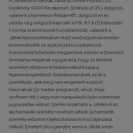
A Játékból ki vannak zárva az Univer Product Zrt.
(székhely: 6000 Kecskemét, Szolnoki út 35.) dolgozói,
valamint a Kaméleon Reklám Kft. dolgozói és ez
utóbbi cég dolgozói kapcsán a Ptk. 8:1. § (1) bekezdés
1. pontja szerinti közeli hozzátartozók, valamint a
Játék lebonyolításában részt vevő egyéb közvetlen
közreműködők és azok közeli hozzátartozói.
A részvételi feltételek megsértése esetén a Szervező
fenntartja magának a jogot arra, hogy az érintett
személyt előzetes értesítés nélkül kizárja a
Nyereményjátékból. Kizárásra kerülnek azok a
személyek, akik meg nem engedett eszközt
használnak (pl. hacker programot, vírust, trójai
szoftvert stb.) vagy más manipuláció útján szereznek
jogosulatlan előnyt. Szintén kizárható a Játékból az,
aki harmadik személy nevében játszik (a harmadik
személy előzetes tájékoztatása és hozzájárulása
nélkül). Emellett tilos igénybe venni a Játék során