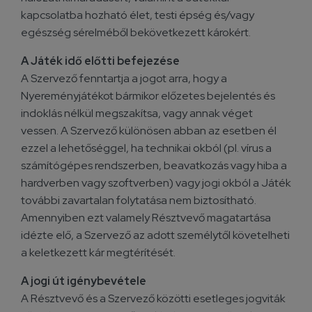
kapcsolatba hozható élet, testi épség és/vagy
egészség sérelméből bekövetkezett károkért.
A Játék idő előtti befejezése
A Szervező fenntartja a jogot arra, hogy a
Nyereményjátékot bármikor előzetes bejelentés és
indoklás nélkül megszakítsa, vagy annak véget
vessen. A Szervező különösen abban az esetben él
ezzel a lehetőséggel, ha technikai okból (pl. vírus a
számítógépes rendszerben, beavatkozás vagy hiba a
hardverben vagy szoftverben) vagy jogi okból a Játék
további zavartalan folytatása nem biztosítható.
Amennyiben ezt valamely Résztvevő magatartása
idézte elő, a Szervező az adott személytől követelheti
a keletkezett kár megtérítését.
A jogi út igénybevétele
A Résztvevő és a Szervező közötti esetleges jogviták