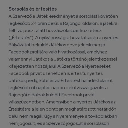
Sorsolás és értesítés
A Szervező a Játék eredményét a sorsolást követően
legkésőbb 24 órán belül, a Rajongói oldalon, a játékra
felhívó poszt alatt hozzászólásban közzéteszi
(„Értesítés”). A nyilvánosságra hozatal során a nyertes
Pályázatot beküldő Játékos neve jelenik meg a
Facebook profiljára való hivatkozással, amelyhez
valamennyi Játékos a Játékra történő jelentkezéssel
kifejezetten hozzájárul. A Szervező a Nyerteseket
Facebook privát üzenetben is értesíti, nyertes
Játékos pedig köteles az Értesítést haladéktalanul,
legkésőbb öt naptári napon belül visszaigazolni a
Rajongói oldalnak küldött Facebook privát
válaszüzenetben. Amennyiben a nyertes Játékos az
Értesítésre a jelen pontban meghatározott határidőn
belül nem reagál, úgy a Nyereményre a továbbiakban
nem jogosult, és a Szervező jogosult a sorsoláson