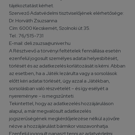
tájékoztatást kérhet.
Szervező Adatvédelmi tisztviselőjének elérhetősége:
Dr. Horváth Zsuzsanna
Cím: 6000 Kecskemét, Szolnoki út 35.
Tel.: 76/515-731
E-mail: deli.zsuzsa@univer.hu
A Résztvevő a törvényi feltételek fennállása esetén
ezenfelül jogosult személyes adatai helyesbítését,
törlését és az adatkezelés korlátozását is kérni. Abban
az esetben, ha a Játék lezárulta vagy a sorsolások
előtt kéri adatai törlését, úgy azzal a Játékban,
sorsolásban való részvételét – és így esélyét a
nyereményre – is megszűnteti.
Tekintettel, hogy az adatkezelés hozzájáruláson
alapul, a már megvalósult adatkezelés
jogszerűségének megkérdőjelezése nélkül a jövőre
nézve a hozzájárulást bármikor visszavonhatja.
Ezenfelül jogosult panaszt tenni az adatvédelmi