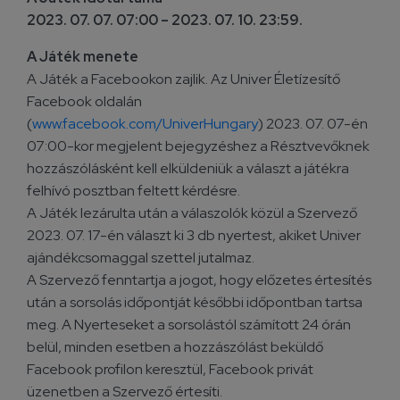
2023. 07. 07. 07:00 – 2023. 07. 10. 23:59.
A Játék menete
A Játék a Facebookon zajlik. Az Univer Életízesítő
Facebook oldalán
(
www.facebook.com/UniverHungary
) 2023. 07. 07-én
07:00-kor megjelent bejegyzéshez a Résztvevőknek
hozzászólásként kell elküldeniük a választ a játékra
felhívó posztban feltett kérdésre.
A Játék lezárulta után a válaszolók közül a Szervező
2023. 07. 17-én választ ki 3 db nyertest, akiket Univer
ajándékcsomaggal szettel jutalmaz.
A Szervező fenntartja a jogot, hogy előzetes értesítés
után a sorsolás időpontját későbbi időpontban tartsa
meg. A Nyerteseket a sorsolástól számított 24 órán
belül, minden esetben a hozzászólást beküldő
Facebook profilon keresztül, Facebook privát
üzenetben a Szervező értesíti.