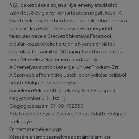
§ (2) bekezdése alapján a Nyeremény átadásától
számított 8 évig a nyilvántartásában rögzít, kezel. A
Nyertesek egyebekben hozzájárulnak ahhoz, hogy a
sorsolást követően teljes nevük és a megadott
település neve a Szervező hivatalos Facebook
oldalán közzétételre kerüljön a Nyereményjáték
lezárulásától számított 30 napig. Ezen hozzájárulás
nem feltétele a Nyeremény átadásának.
A Személyes adatok kezelője: Univer Product-Zrt.
A Szervező a Promóciós Játék lebonyolítása céljából
adatfeldolgozót vesz igénybe:
Kaméleon Reklám Kft. (székhely: 1034 Budapest,
Nagyszombat u. 14. fsz. 1.)
Cégjegyzékszám: 01-09-162586
Adatkezelés helye: a Szervező és az Adatfeldolgozó
székhelye
Érintett személyek jogai:
Kérésére a tárolt személyes adatairól bármikor