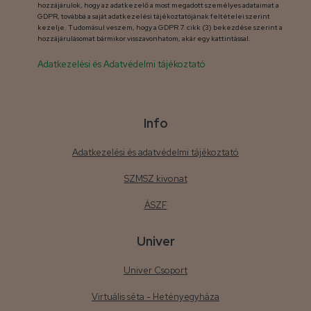
hozzájárulok, hogy az adatkezelő a most megadott személyes adataimat a
GDPR, továbbá a saját adatkezelési tájékoztatójának feltételei szerint
kezelje. Tudomásul veszem, hogy a GDPR 7. cikk (3) bekezdése szerint a
hozzájárulásomat bármikor visszavonhatom, akár egy kattintással.
Adatkezelési és Adatvédelmi tájékoztató
Info
Adatkezelési és adatvédelmi tájékoztató
SZMSZ kivonat
ÁSZF
Univer
Univer Csoport
Virtuális séta - Hetényegyháza