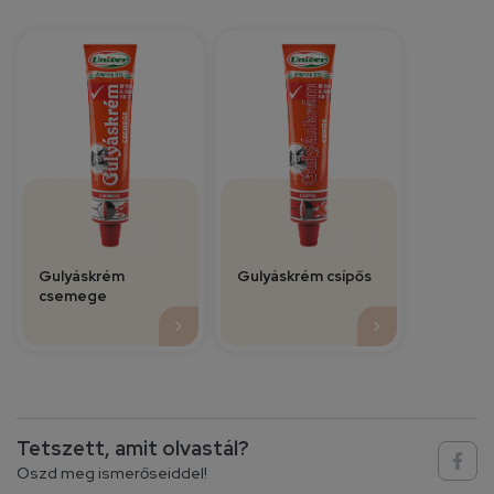
Gulyáskrém
Gulyáskrém csípős
csemege
Tetszett, amit olvastál?
Oszd meg ismerőseiddel!