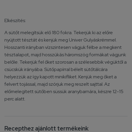
Elkészítés:
A sütőt melegítsük elő 180 fokra. Tekerjük ki az előre
nyújtott tésztát és kenjük meg Univer Gulyáskrémmel.
Hosszanti irányban vízszintesen vágjuk félbe a megkent
tésztalapot, majd hosszúkás háromszög formákat vágjunk
belőle. Tekerjük fel őket szorosan a szélesebbik végüktől a
csücskük irányába. Sütőpapírral bélelt sütőtálcára
helyezzük az így kapott minikifliket. Kenjük meg őket a
felvert tojással, majd szórjuk meg reszelt sajttal. Az
előmelegített sütőben süssük aranybarnára, készre 12-15
perc alatt.
Recepthez ajánlott termékeink