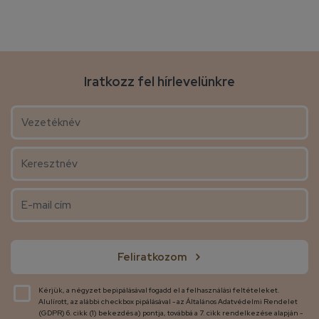
Iratkozz fel hírlevelünkre
Feliratkozom
Kérjük, a négyzet bepipálásával fogadd el a felhasználási feltételeket.
Alulírott, az alábbi checkbox pipálásával - az Általános Adatvédelmi Rendelet
(GDPR) 6. cikk (1) bekezdés a) pontja, továbbá a 7. cikk rendelkezése alapján -