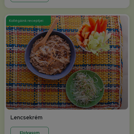
Kollégáink receptjei
Lencsekrém
Elolvasom