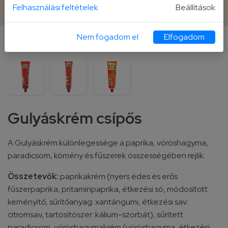
160 g tubus
Felhasználási feltételek
Beállítások
Nem fogadom el
Elfogadom
További kiszerelések
Gulyáskrém csípős
A Gulyáskrém különlegessége a paprika, vöröshagyma,
paradicsom, kömény és fűszerek összességében rejlik.
Összetevők:
paprikakrém (nyers édes és erős
fűszerpaprika, pritaminpaprika, étkezési só, módosított
keményítő, sűrítőanyag: xantángumi, étkezési sav:
citromsav, tartósítószer: kálium-szorbát), sűrített
paradicsom, vöröshagymakrém (vöröshagyma, étkezési