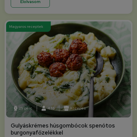
Elolvasom
Magyaros receptek
25 perc
4 fő
Közepes
Gulyáskrémes húsgombócok spenótos
burgonyafőzelékkel