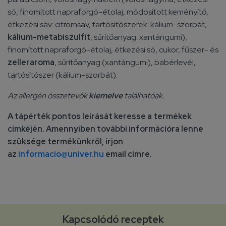
só, finomított napraforgó-étolaj, módosított keményítő,
étkezési sav: citromsav, tartósítószerek: kálium-szorbát,
kálium-metabiszulfit
, sűrítőanyag: xantángumi),
finomított napraforgó-étolaj, étkezési só, cukor, fűszer- és
zelleraroma
, sűrítőanyag (xantángumi), babérlevél,
tartósítószer (kálium-szorbát).
Az allergén összetevők
kiemelve
találhatóak.
A tápérték pontos leírását keresse a termékek
címkéjén. Amennyiben további információra lenne
szüksége termékünkről, írjon
az
informacio@univer.hu
email címre.
Kapcsolódó receptek