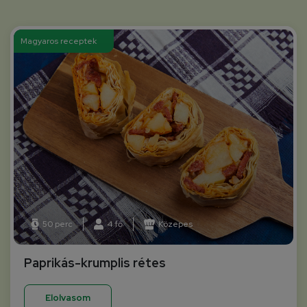
Magyaros receptek
50 perc
4 fő
Közepes
Paprikás-krumplis rétes
Elolvasom