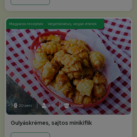
Magyaros receptek
Vegetáriánus, vegán ételek
20 perc
4 fő
Könnyű
Gulyáskrémes, sajtos minikiflik