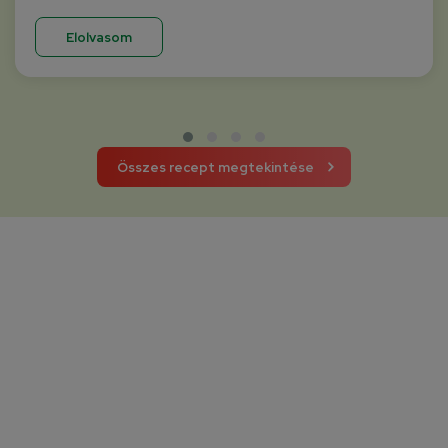
Elolvasom
Összes recept megtekintése