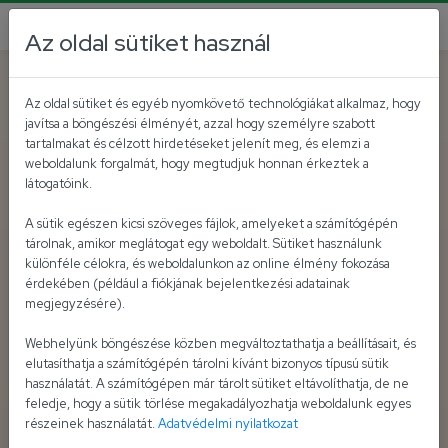
Az oldal sütiket használ
Az oldal sütiket és egyéb nyomkövető technológiákat alkalmaz, hogy
javítsa a böngészési élményét, azzal hogy személyre szabott
tartalmakat és célzott hirdetéseket jelenít meg, és elemzi a
weboldalunk forgalmát, hogy megtudjuk honnan érkeztek a
látogatóink.
A sütik egészen kicsi szöveges fájlok, amelyeket a számítógépén
tárolnak, amikor meglátogat egy weboldalt. Sütiket használunk
különféle célokra, és weboldalunkon az online élmény fokozása
érdekében (például a fiókjának bejelentkezési adatainak
megjegyzésére).
Webhelyünk böngészése közben megváltoztathatja a beállításait, és
elutasíthatja a számítógépén tárolni kívánt bizonyos típusú sütik
használatát. A számítógépen már tárolt sütiket eltávolíthatja, de ne
feledje, hogy a sütik törlése megakadályozhatja weboldalunk egyes
részeinek használatát.
Adatvédelmi nyilatkozat