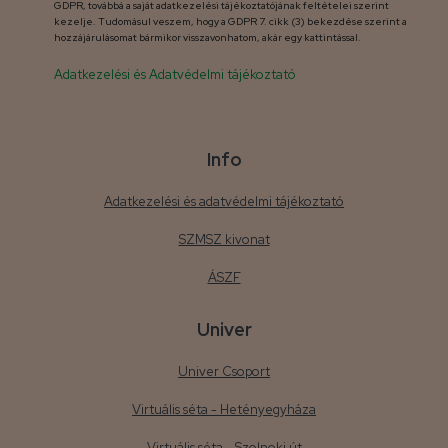
GDPR, továbbá a saját adatkezelési tájékoztatójának feltételei szerint
kezelje. Tudomásul veszem, hogy a GDPR 7. cikk (3) bekezdése szerint a
hozzájárulásomat bármikor visszavonhatom, akár egy kattintással.
Adatkezelési és Adatvédelmi tájékoztató
Info
Adatkezelési és adatvédelmi tájékoztató
SZMSZ kivonat
ÁSZF
Univer
Univer Csoport
Virtuális séta - Hetényegyháza
Virtuális séta - Szolnoki út