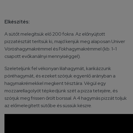
Elkészítés:
A sütőt melegítsük elő 200 fokra. Az előnyújtott
pizzatésztát terítsük ki, majd kenjük meg alaposan Univer
Vöröshagymakrémmel és Fokhagymakrémmel (kb. 1-1
csapott evőkanálnyi mennyiséggel).
Szeleteljünk fel vékonyan lilahagymát, karikázzunk
póréhagymát, és ezeket szórjuk egyenlő arányban a
hagymakrémekkel megkent tésztára. Végül egy
mozzarellagolyót tépkedjünk szét a pizza tetejére, és
szórjuk meg frissen őrölt borssal. A 4 hagymás pizzát toljuk
az előmelegített sütőbe és süssük készre.