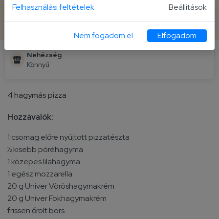
Felhasználási feltételek
Beállítások
Elkészítési idő
Fogás
30 perc
4 fő
Nem fogadom el
Elfogadom
Nehézség
Könnyű
4 hagymás pizza
Hozzávalók:
1 csomag előre nyújtott pizzatészta
½ kisebb póréhagyma
1 közepes lilahagyma
1 egész mozzarella
20 g Univer Vöröshagymakrém
20 g Univer Fokhagymakrém
frissen őrölt bors