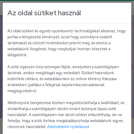
Az oldal sütiket használ
Vegetáriánus, vegán ételek
Az oldal sütiket és egyéb nyomkövető technológiákat alkalmaz, hogy
javítsa a böngészési élményét, azzal hogy személyre szabott
tartalmakat és célzott hirdetéseket jelenít meg, és elemzi a
weboldalunk forgalmát, hogy megtudjuk honnan érkeztek a
látogatóink.
A sütik egészen kicsi szöveges fájlok, amelyeket a számítógépén
tárolnak, amikor meglátogat egy weboldalt. Sütiket használunk
különféle célokra, és weboldalunkon az online élmény fokozása
érdekében (például a fiókjának bejelentkezési adatainak
megjegyzésére).
Webhelyünk böngészése közben megváltoztathatja a beállításait, és
elutasíthatja a számítógépén tárolni kívánt bizonyos típusú sütik
használatát. A számítógépen már tárolt sütiket eltávolíthatja, de ne
feledje, hogy a sütik törlése megakadályozhatja weboldalunk egyes
4 hagymás pizza
részeinek használatát.
Adatvédelmi nyilatkozat