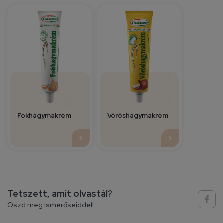
Fokhagymakrém
Vöröshagymakrém
Tetszett, amit olvastál?
Oszd meg ismerőseiddel!