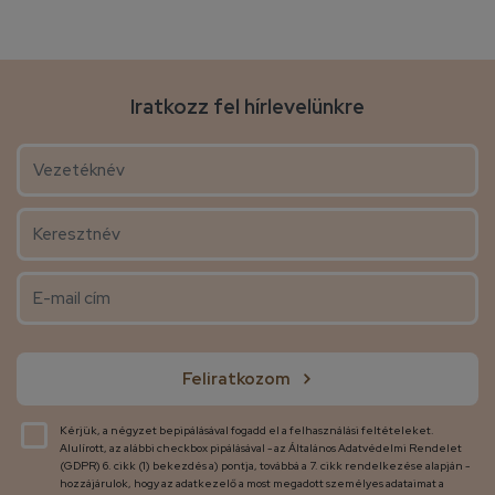
Iratkozz fel hírlevelünkre
Feliratkozom
Kérjük, a négyzet bepipálásával fogadd el a felhasználási feltételeket.
Alulírott, az alábbi checkbox pipálásával - az Általános Adatvédelmi Rendelet
(GDPR) 6. cikk (1) bekezdés a) pontja, továbbá a 7. cikk rendelkezése alapján -
hozzájárulok, hogy az adatkezelő a most megadott személyes adataimat a