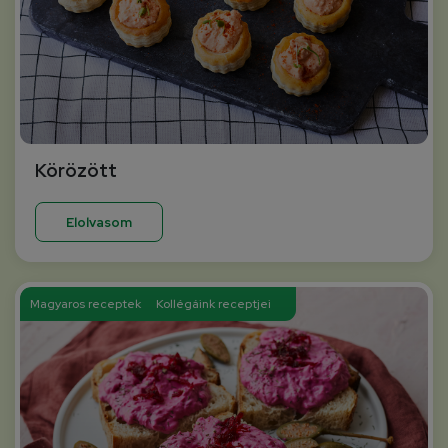
Körözött
Elolvasom
Magyaros receptek
Kollégáink receptjei