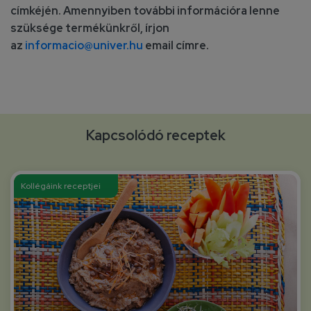
címkéjén. Amennyiben további információra lenne
szüksége termékünkről, írjon
az
informacio@univer.hu
email címre.
Kapcsolódó receptek
Kollégáink receptjei