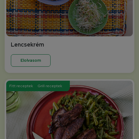
Lencsekrém
Elolvasom
Fitt receptek
Grill receptek