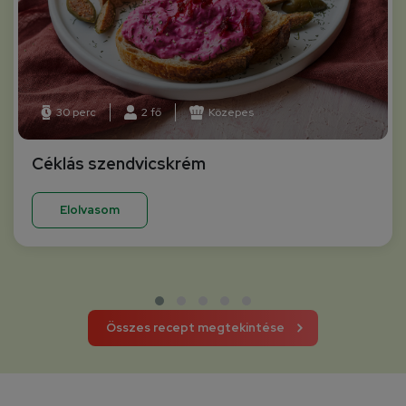
30 perc
2 fő
Közepes
Céklás szendvicskrém
Elolvasom
Összes recept megtekintése