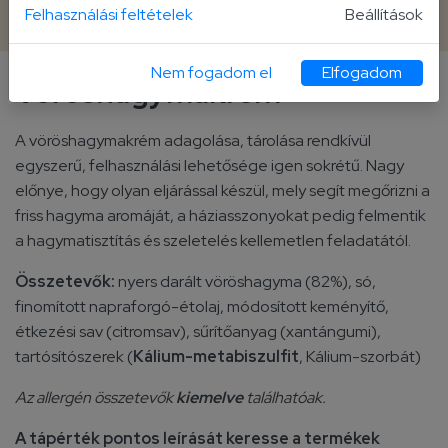
160 g tubus
Felhasználási feltételek
Beállítások
Nem fogadom el
Elfogadom
Vöröshagymakrém
A vöröshagymakrém adagolása, tárolása rendkívül
egyszerű, felhasználási lehetősége igen sokrétű. Nagy
előnye, hogy olyan eljárással készül, mely segít megőrizni a
friss hagyma aromáját, a háziasszonyokat pedig felmentik
a hagymatisztítás és szeletelés kellemetlen feladatától.
Összetevők:
nyers darált vöröshagyma (82%), só,
finomított napraforgó-étolaj, módosított keményítő,
étkezési sav (citromsav), sűrítőanyag (xantángumi),
tartósítószerek (
Kálium-metabiszulfit
, Kálium-szorbát)
Az allergén összetevők
kiemelve
találhatóak.
A tápérték pontos leírását keresse a termékek