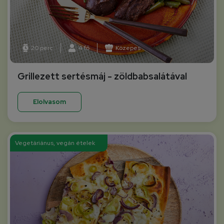
20 perc
4 fő
Közepes
Grillezett sertésmáj - zöldbabsalátával
Elolvasom
Vegetáriánus, vegán ételek