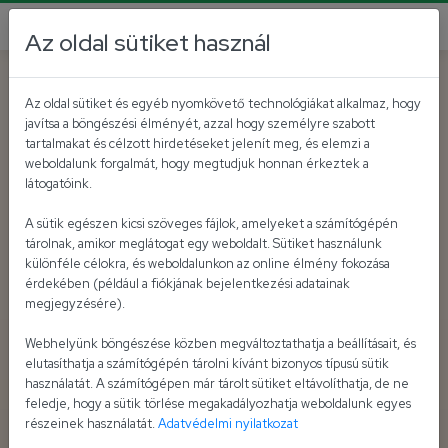
Az oldal sütiket használ
Az oldal sütiket és egyéb nyomkövető technológiákat alkalmaz, hogy
javítsa a böngészési élményét, azzal hogy személyre szabott
tartalmakat és célzott hirdetéseket jelenít meg, és elemzi a
weboldalunk forgalmát, hogy megtudjuk honnan érkeztek a
látogatóink.
A sütik egészen kicsi szöveges fájlok, amelyeket a számítógépén
tárolnak, amikor meglátogat egy weboldalt. Sütiket használunk
különféle célokra, és weboldalunkon az online élmény fokozása
érdekében (például a fiókjának bejelentkezési adatainak
megjegyzésére).
Webhelyünk böngészése közben megváltoztathatja a beállításait, és
elutasíthatja a számítógépén tárolni kívánt bizonyos típusú sütik
használatát. A számítógépen már tárolt sütiket eltávolíthatja, de ne
feledje, hogy a sütik törlése megakadályozhatja weboldalunk egyes
részeinek használatát.
Adatvédelmi nyilatkozat