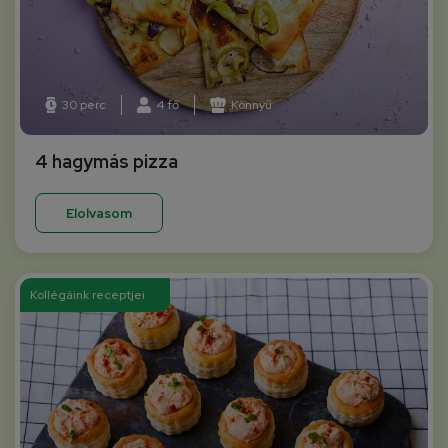
30 perc
4 fő
Könnyű
4 hagymás pizza
Elolvasom
Kollégáink receptjei