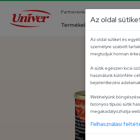
Partnereinknek
Pályázatok
Ka
Az oldal sütike
Termékek
Receptek
Az oldal sütiket és egy
személyre szabott tartal
megtudjuk honnan érkezt
A sütik egészen kicsi s
használunk különféle cé
bejelentkezési adatain
Webhelyünk böngészése kö
bizonyos típusú sütik has
megakadályozhatja webo
Felhasználási feltét