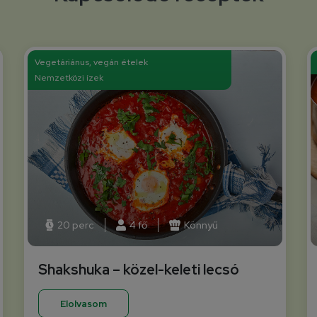
Vegetáriánus, vegán ételek
Nemzetközi ízek
20 perc
4 fő
Könnyű
Shakshuka – közel-keleti lecsó
Elolvasom