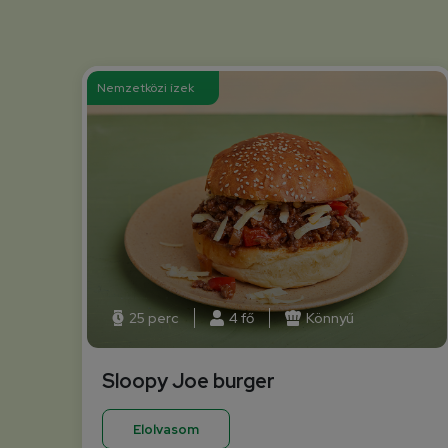
Nemzetközi ízek
25 perc
4 fő
Könnyű
Sloopy Joe burger
Elolvasom