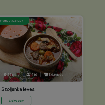
Nemzetközi ízek
55 perc
4 fő
Közepes
Szoljanka leves
Elolvasom