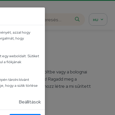
istázd meg!
HU
ményét, azzal hogy
forgalmát, hogy
radicsom
 egy weboldalt. Sütiket
l a fiókjának
t paradicsomot a pörköltbe vagy a bolognai
gy az ízek életre kelnek! Ragadd meg a
pén tárolni kívánt
je, hogy a sütik törlése
 igazán különlegeset hozz létre a mi sűrített
Beállítások
om