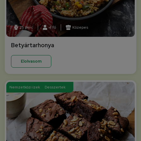
25 perc
4 fő
Közepes
Betyártarhonya
Elolvasom
Nemzetközi ízek
Desszertek