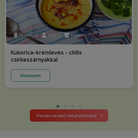
35 perc
4 fő
Közepes
Kukorica-krémleves - chilis
csirkeszárnyakkal
Elolvasom
Összes recept megtekintése