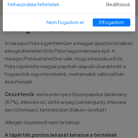
150 g üveg
Felhasználási feltételek
Beállítások
Nem fogadom el
Elfogadom
Haragos Pista
A Haragos Pista egyértelműen a magyar gasztronómiában
elengedhetetlen Erős Pista hagyományaira épít. A
Haragos Pistával lehetővé válik, hogy a klasszikus Erős
Pista napérlelte magyar paprikán alapuló ízkarakterét a
fogyasztók egy intenzívebb, markánsabb változatban
élvezhessék.
Összetevők:
extra erős nyers fűszerpaprika darálmány
(87%), étkezési só, sűrítő anyag (xantángumi), étkezési
sav (citromsav), tartósítószer (Kálium-szorbát)
Allergén összetevőt nem tartalmaz.
A tápérték pontos leírását keresse a termékek