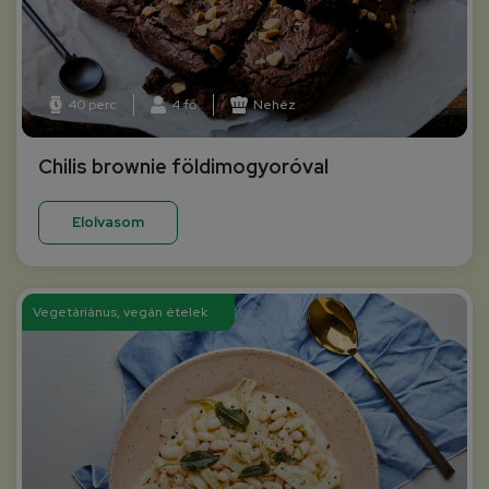
40 perc
4 fő
Nehéz
Chilis brownie földimogyoróval
Elolvasom
Vegetáriánus, vegán ételek