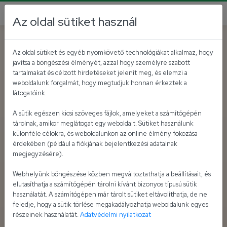
Az oldal sütiket használ
Az oldal sütiket és egyéb nyomkövető technológiákat alkalmaz, hogy
javítsa a böngészési élményét, azzal hogy személyre szabott
tartalmakat és célzott hirdetéseket jelenít meg, és elemzi a
weboldalunk forgalmát, hogy megtudjuk honnan érkeztek a
látogatóink.
A sütik egészen kicsi szöveges fájlok, amelyeket a számítógépén
tárolnak, amikor meglátogat egy weboldalt. Sütiket használunk
különféle célokra, és weboldalunkon az online élmény fokozása
érdekében (például a fiókjának bejelentkezési adatainak
megjegyzésére).
Webhelyünk böngészése közben megváltoztathatja a beállításait, és
elutasíthatja a számítógépén tárolni kívánt bizonyos típusú sütik
használatát. A számítógépen már tárolt sütiket eltávolíthatja, de ne
feledje, hogy a sütik törlése megakadályozhatja weboldalunk egyes
részeinek használatát.
Adatvédelmi nyilatkozat