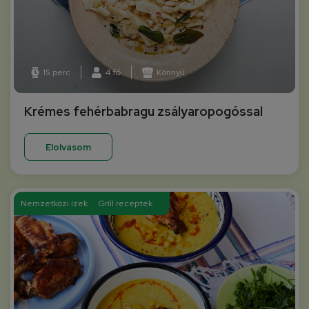
15 perc
4 fő
Könnyű
Krémes fehérbabragu zsályaropogóssal
Elolvasom
Nemzetközi ízek
Grill receptek