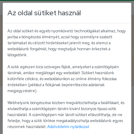
Az oldal sütiket használ
Vissza
Az oldal sütiket és egyéb nyomkövető technológiákat alkalmaz, hogy
javítsa a böngészési élményét, azzal hogy személyre szabott
tartalmakat és célzott hirdetéseket jelenít meg, és elemzi a
weboldalunk forgalmát, hogy megtudjuk honnan érkeztek a
látogatóink.
Nemzeti Technológia
A sütik egészen kicsi szöveges fájlok, amelyeket a számítógépén
Program
tárolnak, amikor meglátogat egy weboldalt. Sütiket használunk
különféle célokra, és weboldalunkon az online élmény fokozása
érdekében (például a fiókjának bejelentkezési adatainak
megjegyzésére).
NTP
Webhelyünk böngészése közben megváltoztathatja a beállításait, és
elutasíthatja a számítógépén tárolni kívánt bizonyos típusú sütik
használatát. A számítógépen már tárolt sütiket eltávolíthatja, de ne
Magas hozzáadott értékű zöldségtermék és
feledje, hogy a sütik törlése megakadályozhatja weboldalunk egyes
technológiai fejlesztés az egészséges táplálkozás
részeinek használatát.
Adatvédelmi nyilatkozat
érdekében