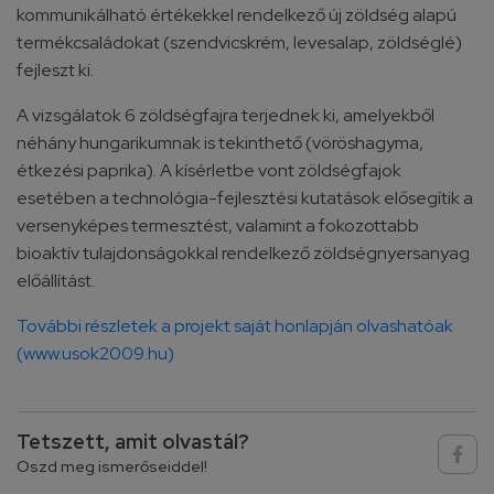
kommunikálható értékekkel rendelkező új zöldség alapú
termékcsaládokat (szendvicskrém, levesalap, zöldséglé)
fejleszt ki.
A vizsgálatok 6 zöldségfajra terjednek ki, amelyekből
néhány hungarikumnak is tekinthető (vöröshagyma,
étkezési paprika). A kísérletbe vont zöldségfajok
esetében a technológia-fejlesztési kutatások elősegítik a
versenyképes termesztést, valamint a fokozottabb
bioaktív tulajdonságokkal rendelkező zöldségnyersanyag
előállítást.
További részletek a projekt saját honlapján olvashatóak
(www.usok2009.hu)
Tetszett, amit olvastál?
Oszd meg ismerőseiddel!