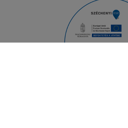
Iratkozz fel hírlevelünkre
Feliratkozom