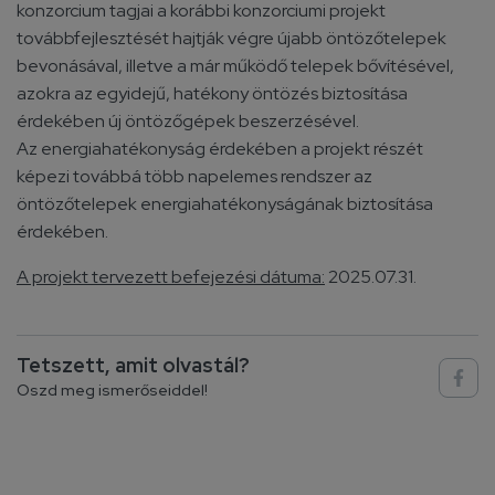
konzorcium tagjai a korábbi konzorciumi projekt
továbbfejlesztését hajtják végre újabb öntözőtelepek
bevonásával, illetve a már működő telepek bővítésével,
azokra az egyidejű, hatékony öntözés biztosítása
érdekében új öntözőgépek beszerzésével.
Az energiahatékonyság érdekében a projekt részét
képezi továbbá több napelemes rendszer az
öntözőtelepek energiahatékonyságának biztosítása
érdekében.
A projekt tervezett befejezési dátuma:
2025.07.31.
Tetszett, amit olvastál?
Oszd meg ismerőseiddel!