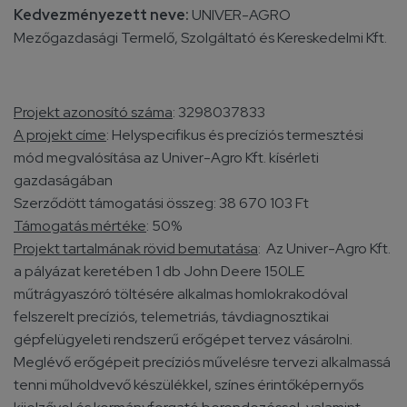
Kedvezményezett neve:
UNIVER-AGRO
Mezőgazdasági Termelő, Szolgáltató és Kereskedelmi Kft.
Projekt azonosító száma
: 3298037833
A projekt címe
: Helyspecifikus és precíziós termesztési
mód megvalósítása az Univer-Agro Kft. kísérleti
gazdaságában
Szerződött támogatási összeg: 38 670 103 Ft
Támogatás mértéke
: 50%
Projekt tartalmának rövid bemutatása
: Az Univer-Agro Kft.
a pályázat keretében 1 db John Deere 150LE
műtrágyaszóró töltésére alkalmas homlokrakodóval
felszerelt precíziós, telemetriás, távdiagnosztikai
gépfelügyeleti rendszerű erőgépet tervez vásárolni.
Meglévő erőgépeit precíziós művelésre tervezi alkalmassá
tenni műholdvevő készülékkel, színes érintőképernyős