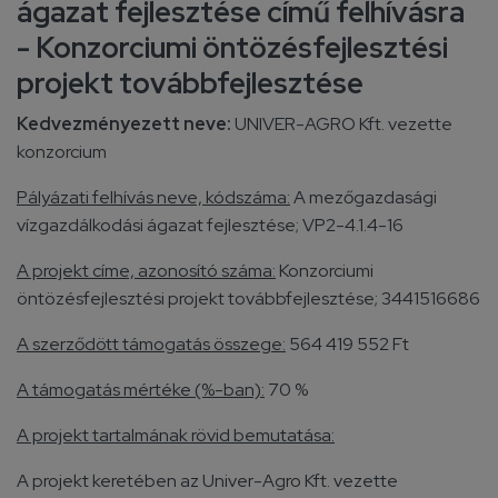
ágazat fejlesztése című felhívásra
- Konzorciumi öntözésfejlesztési
projekt továbbfejlesztése
Kedvezményezett neve:
UNIVER-AGRO Kft. vezette
konzorcium
Pályázati felhívás neve, kódszáma:
A mezőgazdasági
vízgazdálkodási ágazat fejlesztése; VP2-4.1.4-16
A projekt címe, azonosító száma:
Konzorciumi
öntözésfejlesztési projekt továbbfejlesztése; 3441516686
A szerződött támogatás összege:
564 419 552 Ft
A támogatás mértéke (%-ban):
70 %
A projekt tartalmának rövid bemutatása:
A projekt keretében az Univer-Agro Kft. vezette