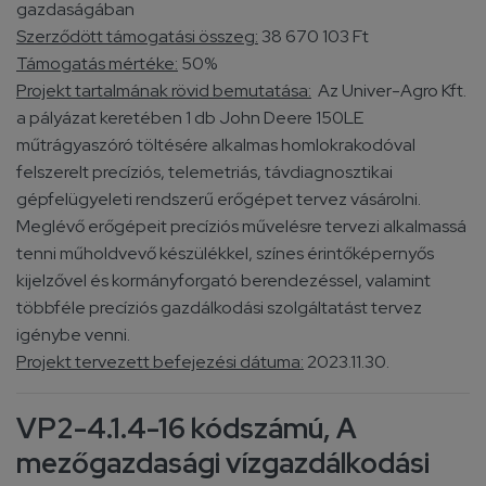
gazdaságában
Szerződött támogatási összeg:
38 670 103 Ft
Támogatás mértéke:
50%
Projekt tartalmának rövid bemutatása:
Az Univer-Agro Kft.
a pályázat keretében 1 db John Deere 150LE
műtrágyaszóró töltésére alkalmas homlokrakodóval
felszerelt precíziós, telemetriás, távdiagnosztikai
gépfelügyeleti rendszerű erőgépet tervez vásárolni.
Meglévő erőgépeit precíziós művelésre tervezi alkalmassá
tenni műholdvevő készülékkel, színes érintőképernyős
kijelzővel és kormányforgató berendezéssel, valamint
többféle precíziós gazdálkodási szolgáltatást tervez
igénybe venni.
Projekt tervezett befejezési dátuma:
2023.11.30.
VP2-4.1.4-16 kódszámú, A
mezőgazdasági vízgazdálkodási