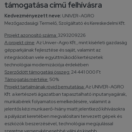
támogatása című felhívásra
Kedvezményezett neve:
UNIVER-AGRO
Mezőgazdasági Termelő, Szolgáltató és Kereskedelmi Kft.
Projekt azonosító száma:
3293209226
A projekt címe
: Az Univer-Agro Kft., mint kísérleti gazdaság
gépparkjának fejlesztése és saját, valamint az
integrációban vele együttműködő kertészetek
technológiai modernizációja érdekében
Szerződött támogatási összeg:
24 441 000 Ft
Támogatás mértéke:
50%
Projekt tartalmának rövid bemutatása:
Az UNIVER-AGRO
Kft. a kertészeti ágazatban tapasztalható inputanyagárak,
munkabérek folyamatos emelkedésére, valamint a
jelentős kézi munkaerő-hiány miatt jelentkező kihívásokra
a pályázat keretében megvalósítani tervezett gépek és
eszközök beszerzésével, technológiai megújulással
szeretne versenyképesebbé válni és kisebb