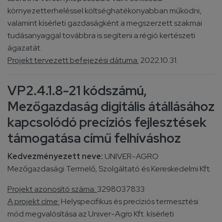
környezetterheléssel költséghatékonyabban működni,
valamint kísérleti gazdaságként a megszerzett szakmai
tudásanyaggal továbbra is segíteni a régió kertészeti
ágazatát.
Projekt tervezett befejezési dátuma:
2022.10.31.
VP2.4.1.8-21 kódszámú,
Mezőgazdaság digitális átállásához
kapcsolódó precíziós fejlesztések
támogatása című felhíváshoz
Kedvezményezett neve:
UNIVER-AGRO
Mezőgazdasági Termelő, Szolgáltató és Kereskedelmi Kft.
Projekt azonosító száma:
3298037833
A projekt címe:
Helyspecifikus és precíziós termesztési
mód megvalósítása az Univer-Agro Kft. kísérleti