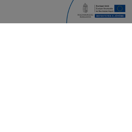
Iratkozz fel hírlevelünkre
Feliratkozom
Kérjük, a négyzet bepipálásával fogadd el a felhasználási feltételeket.
Alulírott, az alábbi checkbox pipálásával - az Általános Adatvédelmi Rendelet
(GDPR) 6. cikk (1) bekezdés a) pontja, továbbá a 7. cikk rendelkezése alapján -