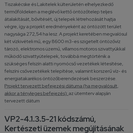
Tiszakécske és Lakitelek külterületén elhelyezkedő
termőföldeken a meglévő kettő öntözőtelep teljes
átalakítását, bővítését, új telepek létrehozását hajtja
végre, így a projekt eredményeként az öntözött terület
nagysága 272,54 ha lesz. A projekt keretében megvalósul
két vízkivételi mű, egy 8600 m3-es szigetelt öntözővíz
tározó, elektromos üzemű, villamos motoros szivattyúkkal
működő szivattyútelepek, továbbá megtörténik a
szükséges felszín alatti nyomócső vezetékek létesítése,
felszíni csővezetékek telepítése, valamint korszerű víz- és
energiatakarékos öntözőberendezések beszerzése.
Projekt tervezett befejezési dátuma (ha megvalósult,
akkor a tényleges befejezés):
az ütemterv alapján
tervezett dátum
VP2-4.1.3.5-21 kódszámú,
Kertészeti üzemek megújításának