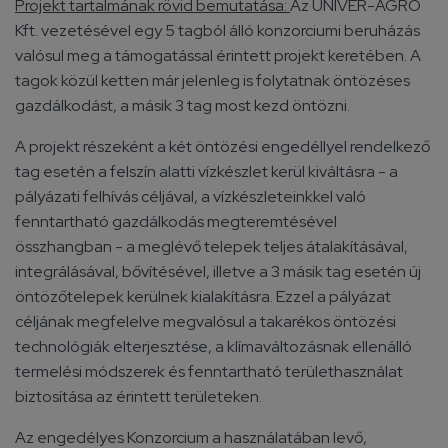
Projekt tartalmának rövid bemutatása:
Az UNIVER-AGRO
Kft. vezetésével egy 5 tagból álló konzorciumi beruházás
valósul meg a támogatással érintett projekt keretében. A
tagok közül ketten már jelenleg is folytatnak öntözéses
gazdálkodást, a másik 3 tag most kezd öntözni.
A projekt részeként a két öntözési engedéllyel rendelkező
tag esetén a felszín alatti vízkészlet kerül kiváltásra - a
pályázati felhívás céljával, a vízkészleteinkkel való
fenntartható gazdálkodás megteremtésével
összhangban - a meglévő telepek teljes átalakításával,
integrálásával, bővítésével, illetve a 3 másik tag esetén új
öntözőtelepek kerülnek kialakításra. Ezzel a pályázat
céljának megfelelve megvalósul a takarékos öntözési
technológiák elterjesztése, a klímaváltozásnak ellenálló
termelési módszerek és fenntartható területhasználat
biztosítása az érintett területeken.
Az engedélyes Konzorcium a használatában levő,