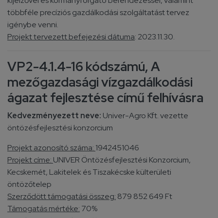
kijelzővel és kormányforgató berendezéssel, valamint
többféle precíziós gazdálkodási szolgáltatást tervez
igénybe venni.
Projekt tervezett befejezési dátuma
: 2023.11.30.
VP2-4.1.4-16 kódszámú, A
mezőgazdasági vízgazdálkodási
ágazat fejlesztése
című felhívásra
Kedvezményezett neve:
Univer-Agro Kft. vezette
öntözésfejlesztési konzorcium
Projekt azonosító száma:
1942451046
Projekt címe:
UNIVER Öntözésfejlesztési Konzorcium,
Kecskemét, Lakitelek és Tiszakécske külterületi
öntözőtelep
Szerződött támogatási összeg:
879 852 649 Ft
Támogatás mértéke:
70%