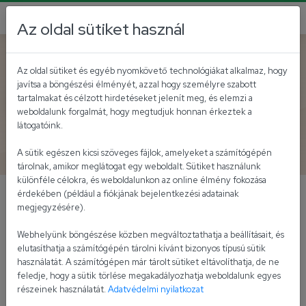
Az oldal sütiket használ
Vissza
Az oldal sütiket és egyéb nyomkövető technológiákat alkalmaz, hogy
javítsa a böngészési élményét, azzal hogy személyre szabott
tartalmakat és célzott hirdetéseket jelenít meg, és elemzi a
weboldalunk forgalmát, hogy megtudjuk honnan érkeztek a
látogatóink.
Vidékfejlesztési Alap
A sütik egészen kicsi szöveges fájlok, amelyeket a számítógépén
tárolnak, amikor meglátogat egy weboldalt. Sütiket használunk
különféle célokra, és weboldalunkon az online élmény fokozása
érdekében (például a fiókjának bejelentkezési adatainak
Pályázatok
megjegyzésére).
Webhelyünk böngészése közben megváltoztathatja a beállításait, és
VP2-4.1.3.5-21
elutasíthatja a számítógépén tárolni kívánt bizonyos típusú sütik
kódszámú,
használatát. A számítógépen már tárolt sütiket eltávolíthatja, de ne
feledje, hogy a sütik törlése megakadályozhatja weboldalunk egyes
Kertészeti
részeinek használatát.
Adatvédelmi nyilatkozat