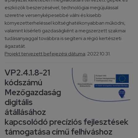
eszközök beszerzésével, technológiai megújulással
szeretne versenyképesebbé válni és kisebb
környezetterheléssel költséghatékonyabban működni,
valamint kísérleti gazdaságként a megszerzett szakmai
tudásanyaggal továbbra is segíteni a régió kertészeti
ágazatát.
Projekt tervezett befejezési dátuma
: 2022.10.31.
VP2.4.1.8-21
kódszámú
Mezőgazdaság
digitális
átállásához
kapcsolódó precíziós fejlesztések
támogatása című felhíváshoz